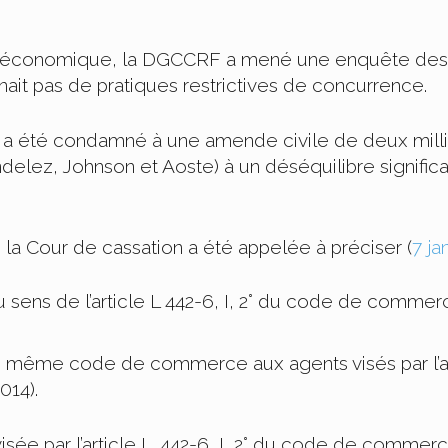
e économique, la DGCCRF a mené une enquête destin
ait pas de pratiques restrictives de concurrence.
ur a été condamné à une amende civile de deux mill
ez, Johnson et Aoste) à un déséquilibre significatif 
, la Cour de cassation a été appelée à préciser (
7 ja
au sens de l’article L 442-6, I, 2° du code de commerc
e même code de commerce aux agents visés par l’arti
014).
visée par l’article L. 442-6, I, 2° du code de comme