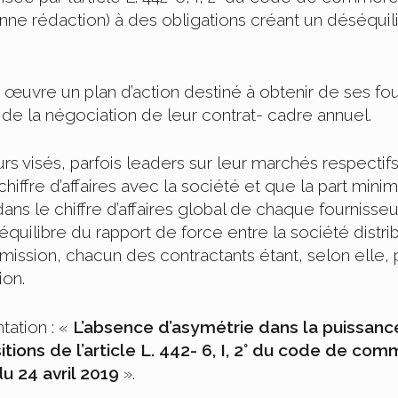
e rédaction) à des obligations créant un déséquilibre
n œuvre un plan d’action destiné à obtenir de ses f
e la négociation de leur contrat- cadre annuel.
eurs visés, parfois leaders sur leur marchés respecti
chiffre d’affaires avec la société et que la part min
ans le chiffre d’affaires global de chaque fournis
équilibre du rapport de force entre la société distri
ssion, chacun des contractants étant, selon elle, p
ion.
tation : «
L’absence d’asymétrie dans la puissan
tions de l’article L. 442- 6, I, 2° du code de co
u 24 avril 2019
».