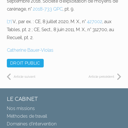
septembre 2018, Société d’exploitation de moyens de
carénage, n°
2018-733 QPC
, pt. 9.
[7]
V., par ex. : CE, 8 juillet 2020, M. X., n°
427002
, aux
Tables, pt. 2 ; CE, Sect., 8 juin 2011, M. X., n° 312700, au
Recueil, pt. 2.
Catherine Bauer-Violas
DROIT PUBLIC
Article suivant
Article précédent
LE CABINET
Nos missions
Méthodes de travail
Domaines d’intervention