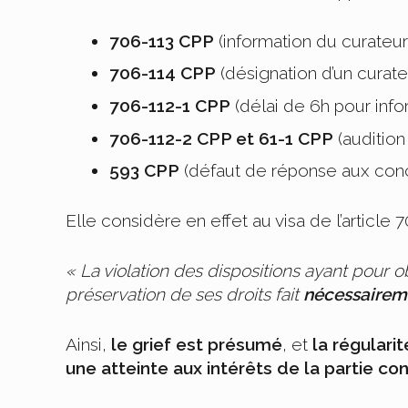
706-113 CPP
(information du curateur
706-114 CPP
(désignation d’un curateu
706-112-1 CPP
(délai de 6h pour info
706-112-2 CPP et 61-1 CPP
(audition 
593 CPP
(défaut de réponse aux concl
Elle considère en effet au visa de l’article 
« La violation des dispositions ayant pour o
préservation de ses droits fait
nécessaireme
Ainsi,
le grief est présumé
, et
la régular
une atteinte aux intérêts de la partie c