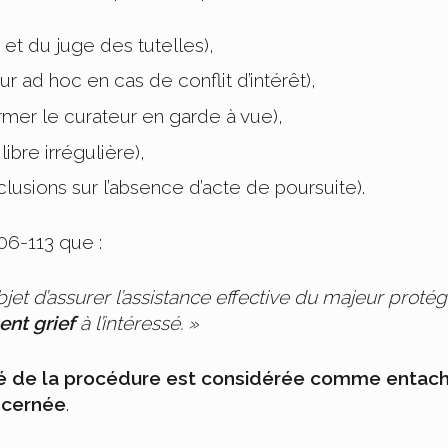
 et du juge des tutelles),
r ad hoc en cas de conflit d’intérêt),
rmer le curateur en garde à vue),
libre irrégulière),
usions sur l’absence d’acte de poursuite).
706-113 que :
bjet d’assurer l’assistance effective du majeur proté
nt grief
à l’intéressé. »
ité de la procédure est considérée comme entac
oncernée
.