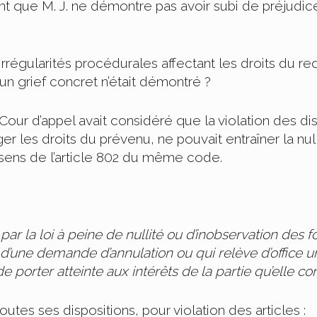
t que M. J. ne démontre pas avoir subi de préjudic
 irrégularités procédurales affectant les droits du r
un grief concret n’était démontré ?
our d’appel avait considéré que la violation des dis
er les droits du prévenu, ne pouvait entraîner la nu
 sens de l’article 802 du même code.
ar la loi à peine de nullité ou d’inobservation des for
 d’une demande d’annulation ou qui relève d’office un
de porter atteinte aux intérêts de la partie qu’elle co
outes ses dispositions, pour violation des articles :