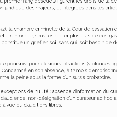
 au premier rang desquels figurent les droits de la d
ion juridique des majeurs, et intégrées dans les arti
92), la chambre criminelle de la Cour de cassation 
lle renforcée, sans respecter plusieurs de ces garan
onstitue un grief en soi, sans qu’il soit besoin de 
été poursuivi pour plusieurs infractions (violences a
 Condamné en son absence, à 12 mois d’emprisonneme
rme la peine sous la forme d’un sursis probatoire.
 exceptions de nullité : absence d’information du cu
 d’audience, non-désignation d’un curateur ad hoc al
e à vue ou d’auditions libres.