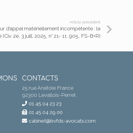
Article précédent
our d’appel matériellement incompétente : la
 (Civ. 2e, 3 juill. 2025, n° 21- 11 .905, FS-B+R)
MONS
CONTACTS
25 rue Anatole France
92300 Levallois-Perret
01 45 04 23 23
01 45 04 29 00
cabinet@bvfds-avocats.com