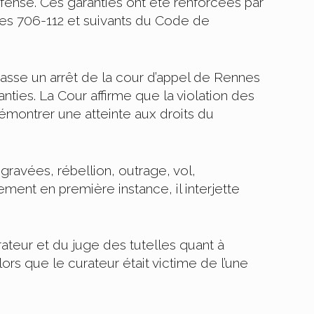
éfense. Ces garanties ont été renforcées par
cles 706-112 et suivants du Code de
casse un arrêt de la cour d’appel de Rennes
ties. La Cour affirme que la violation des
démontrer une atteinte aux droits du
ggravées, rébellion, outrage, vol,
nt en première instance, il interjette
rateur et du juge des tutelles quant à
ors que le curateur était victime de l’une