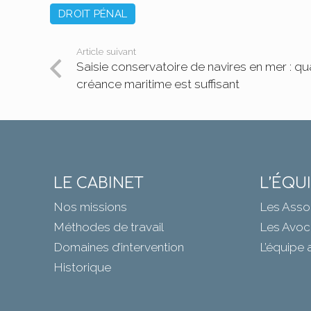
DROIT PÉNAL
Article suivant
Saisie conservatoire de navires en mer : q
créance maritime est suffisant
LE CABINET
L’ÉQU
Nos missions
Les Asso
Méthodes de travail
Les Avoc
Domaines d’intervention
L’équipe 
Historique