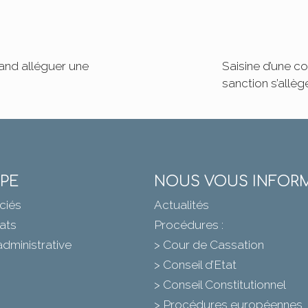
uand alléguer une
Saisine d’une c
sanction s’allège
IPE
NOUS VOUS INFOR
ciés
Actualités
ats
Procédures :
administrative
> Cour de Cassation
> Conseil d’Etat
> Conseil Constitutionnel
> Procédures européennes